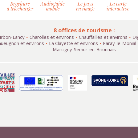
Brochure
Audioguide
Le pays
La carte
à télécharger
mobile
en image
interactive
8 offices de tourisme :
rbon-Lancy
Charolles et environs
Chauffailles et environs
Di
ueugnon et environs
La Clayette et environs
Paray-le-Monial
Marcigny-Semur-en-Brionnais