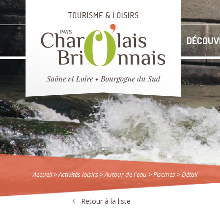
DÉCOUV
Accueil
> Activités loisirs
>
Autour de l'eau
>
Piscines
> Détail
Retour à la liste