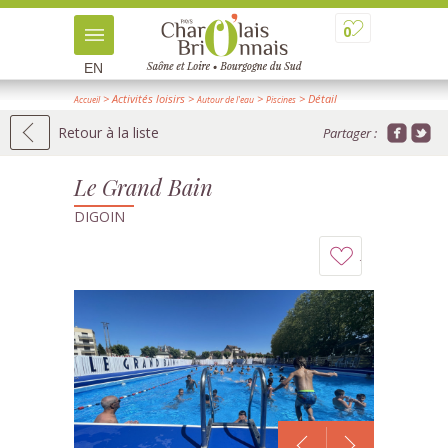
0
EN
> Activités loisirs
>
>
> Détail
Accueil
Autour de l'eau
Piscines
Retour à la liste
Partager :
Le Grand Bain
DIGOIN
Ajouter
à
mon
carnet