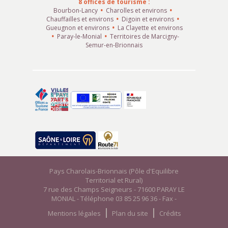
8 offices de tourisme :
Bourbon-Lancy
Charolles et environs
Chauffailles et environs
Digoin et environs
Gueugnon et environs
La Clayette et environs
Paray-le-Monial
Territoires de Marcigny-
Semur-en-Brionnais
Pays Charolais-Brionnais (Pôle d'Equilibre
Territorial et Rural)
7 rue des Champs Seigneurs - 71600 PARAY LE
MONIAL - Téléphone 03 85 25 96 36 - Fax -
Mentions légales
Plan du site
Crédits