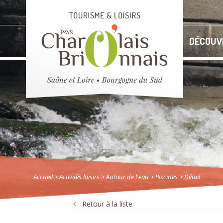
DÉCOUV
Accueil
> Activités loisirs
>
Autour de l'eau
>
Piscines
> Détail
Retour à la liste