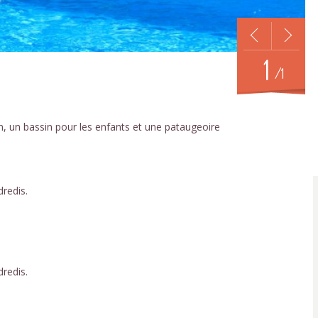
1
/1
n, un bassin pour les enfants et une pataugeoire
dredis.
dredis.