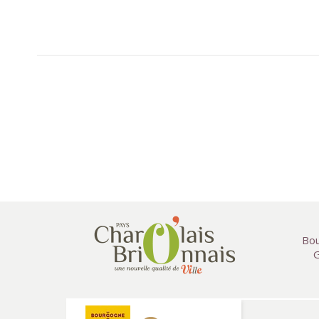
Bou
G