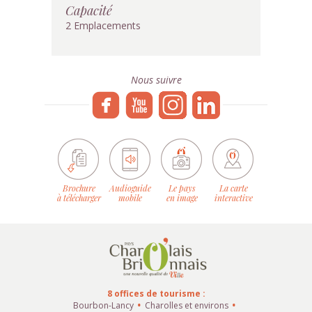
Capacité
2 Emplacements
Nous suivre
Brochure
Audioguide
Le pays
La carte
à télécharger
mobile
en image
interactive
8 offices de tourisme :
Bourbon-Lancy
Charolles et environs