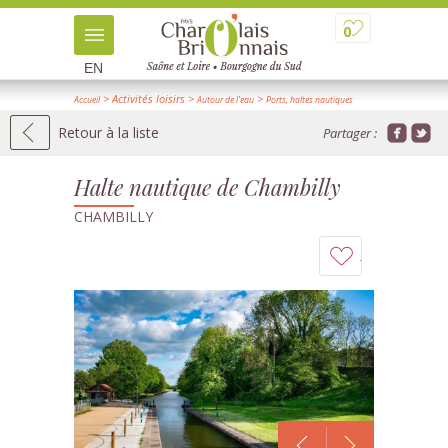
0
EN
> Activités loisirs
>
>
Accueil
Autour de l'eau
Ports, haltes nautiques
> Détail
Retour à la liste
Partager :
Halte nautique de Chambilly
CHAMBILLY
Ajouter
à
mon
carnet