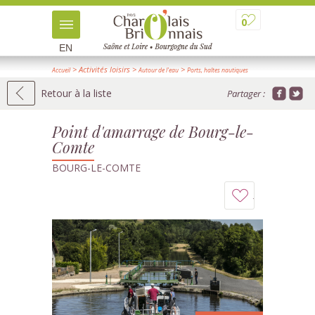
0
EN
> Activités loisirs
>
>
Accueil
Autour de l'eau
Ports, haltes nautiques
> Détail
Retour à la liste
Partager :
Point d'amarrage de Bourg-le-
Comte
BOURG-LE-COMTE
Ajouter
à
mon
carnet