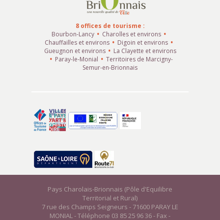
8 offices de tourisme :
Bourbon-Lancy
Charolles et environs
Chauffailles et environs
Digoin et environs
Gueugnon et environs
La Clayette et environs
Paray-le-Monial
Territoires de Marcigny-
Semur-en-Brionnais
Pays Charolais-Brionnais (Pôle d'Equilibre
Territorial et Rural)
7 rue des Champs Seigneurs - 71600 PARAY LE
MONIAL - Téléphone 03 85 25 96 36 - Fax -