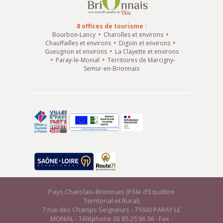
8 offices de tourisme :
Bourbon-Lancy
Charolles et environs
Chauffailles et environs
Digoin et environs
Gueugnon et environs
La Clayette et environs
Paray-le-Monial
Territoires de Marcigny-
Semur-en-Brionnais
Pays Charolais-Brionnais (Pôle d'Equilibre
Territorial et Rural)
7 rue des Champs Seigneurs - 71600 PARAY LE
MONIAL - Téléphone 03 85 25 96 36 - Fax -