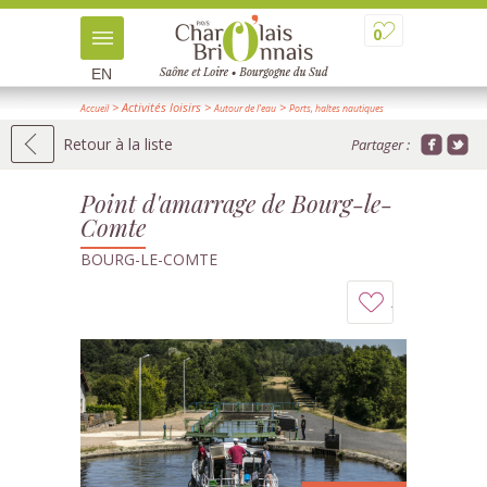
0
EN
> Activités loisirs
>
>
Accueil
Autour de l'eau
Ports, haltes nautiques
> Détail
Retour à la liste
Partager :
Point d'amarrage de Bourg-le-
Comte
BOURG-LE-COMTE
Ajouter
à
mon
carnet