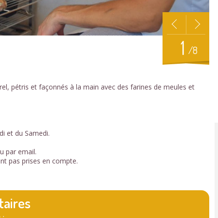
1
/8
rel, pétris et façonnés à la main avec des farines de meules et
di et du Samedi.
 par email.
nt pas prises en compte.
taires
 :