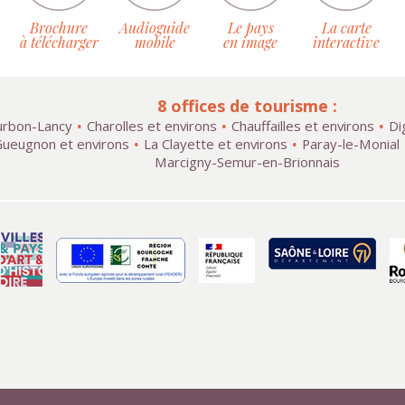
Brochure
Audioguide
Le pays
La carte
à télécharger
mobile
en image
interactive
8 offices de tourisme :
rbon-Lancy
Charolles et environs
Chauffailles et environs
Di
ueugnon et environs
La Clayette et environs
Paray-le-Monial
Marcigny-Semur-en-Brionnais