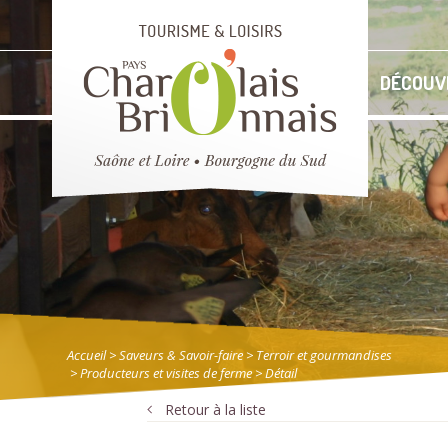
DÉCOUV
Accueil
> Saveurs & Savoir-faire
>
Terroir et gourmandises
>
Producteurs et visites de ferme
> Détail
Retour à la liste