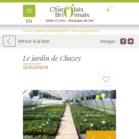
0
EN
> Saveurs & Savoir-faire
>
Accueil
Terroir et gourmandises
>
> Détail
Producteurs et visites de ferme
Retour à la liste
Partager :
Le jardin de Chazey
GUEUGNON
Ajouter
à
mon
carnet