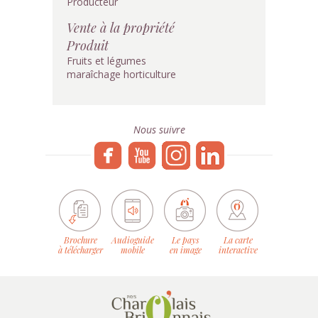
Producteur
Vente à la propriété
Produit
Fruits et légumes
maraîchage horticulture
Nous suivre
Brochure
Audioguide
Le pays
La carte
à télécharger
mobile
en image
interactive