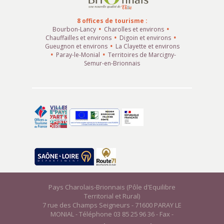
8 offices de tourisme :
Bourbon-Lancy
Charolles et environs
Chauffailles et environs
Digoin et environs
Gueugnon et environs
La Clayette et environs
Paray-le-Monial
Territoires de Marcigny-
Semur-en-Brionnais
Pays Charolais-Brionnais (Pôle d'Equilibre
Territorial et Rural)
7 rue des Champs Seigneurs - 71600 PARAY LE
MONIAL - Téléphone 03 85 25 96 36 - Fax -