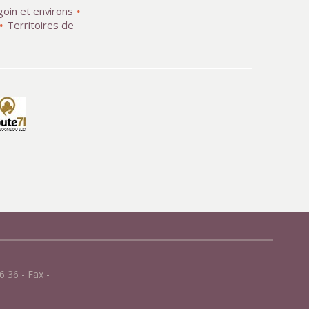
goin et environs
Territoires de
 36 - Fax -