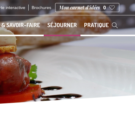
Mon carnet d'idées
0
te interactive
Brochures
 & SAVOIR-FAIRE
SÉJOURNER
PRATIQUE