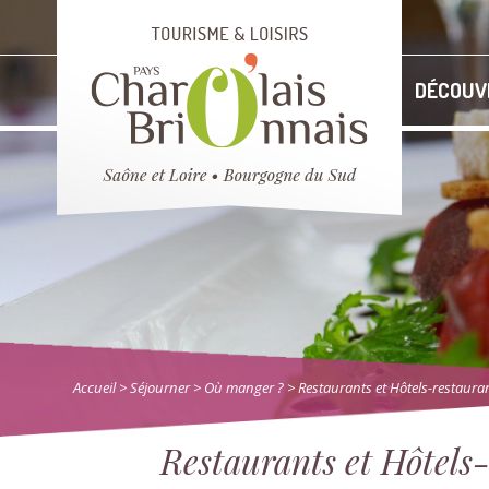
DÉCOUV
Accueil
> Séjourner
>
Où manger ?
> Restaurants et Hôtels-restaura
Restaurants et Hôtels