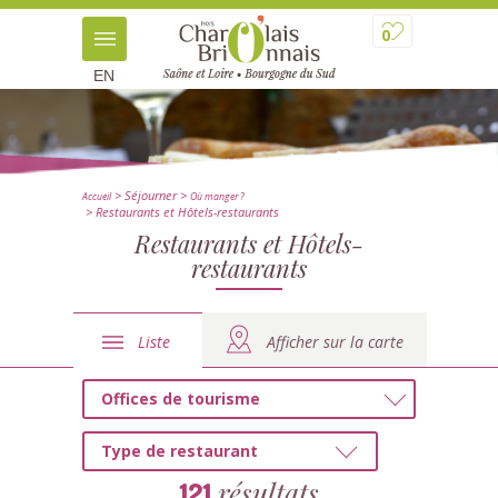
0
EN
> Séjourner
>
Accueil
Où manger ?
> Restaurants et Hôtels-restaurants
Restaurants et Hôtels-
restaurants
Liste
Afficher sur la carte
Offices de tourisme
Type de restaurant
résultats
121