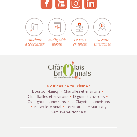
Brochure
Audioguide
Le pays
La carte
à télécharger
mobile
en image
interactive
8 offices de tourisme :
Bourbon-Lancy
Charolles et environs
Chauffailles et environs
Digoin et environs
Gueugnon et environs
La Clayette et environs
Paray-le-Monial
Territoires de Marcigny-
Semur-en-Brionnais