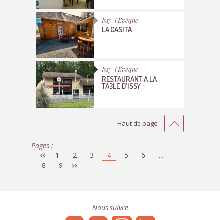
Issy-l'Evêque
LA CASITA
Issy-l'Evêque
RESTAURANT A LA
TABLE D'ISSY
Haut de page
Pages :
1
2
3
4
5
6
...
8
9
Nous suivre