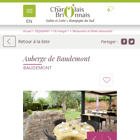
0
EN
> Séjourner
>
>
Accueil
Où manger ?
Restaurants et Hôtels-restaurants
> Détail
Retour à la liste
Partager :
Auberge de Baudemont
BAUDEMONT
Ajouter
à
mon
carnet