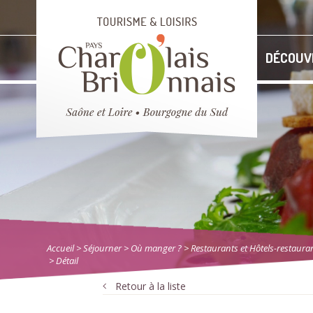
DÉCOUV
Accueil
> Séjourner
>
Où manger ?
>
Restaurants et Hôtels-restaura
> Détail
Retour à la liste