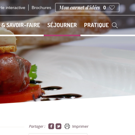
Mon carnet d'idées
0
te interactive
Brochures
 & SAVOIR-FAIRE
SÉJOURNER
PRATIQUE
Partager :
Imprimer