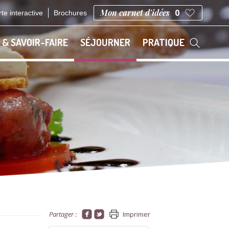
Mon carnet d'idées
0
te interactive
Brochures
 & SAVOIR-FAIRE
SÉJOURNER
PRATIQUE
Partager :
Imprimer