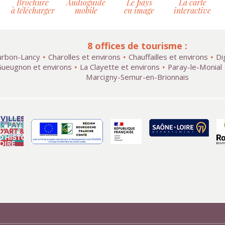
Brochure
Audioguide
Le pays
La carte
à télécharger
mobile
en image
interactive
8 offices de tourisme :
rbon-Lancy
Charolles et environs
Chauffailles et environs
Di
ueugnon et environs
La Clayette et environs
Paray-le-Monial
Marcigny-Semur-en-Brionnais