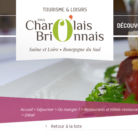
DÉCOUV
Accueil
> Séjourner
>
Où manger ?
>
Restaurants et Hôtels-restaura
> Détail
Retour à la liste