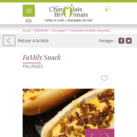
0
EN
> Séjourner
>
>
Accueil
Où manger ?
Restaurants et Hôtels-restaurants
> Détail
Retour à la liste
Partager :
FaMily'Snack
PALINGES
Ajouter
à
mon
carnet