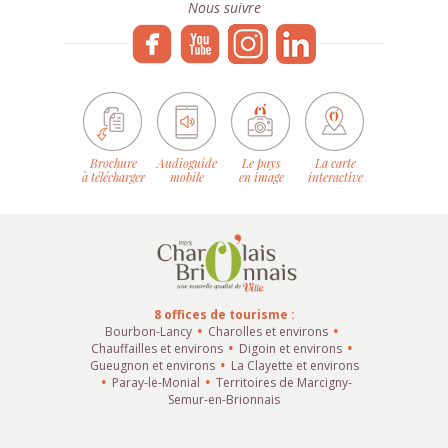
Nous suivre
Brochure
Audioguide
Le pays
La carte
à télécharger
mobile
en image
interactive
8 offices de tourisme :
Bourbon-Lancy
Charolles et environs
Chauffailles et environs
Digoin et environs
Gueugnon et environs
La Clayette et environs
Paray-le-Monial
Territoires de Marcigny-
Semur-en-Brionnais