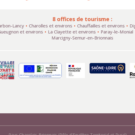
8 offices de tourisme :
rbon-Lancy
Charolles et environs
Chauffailles et environs
Di
ueugnon et environs
La Clayette et environs
Paray-le-Monial
Marcigny-Semur-en-Brionnais
Pays Charolais-Brionnais (Pôle d'Equilibre Territorial et Rural)