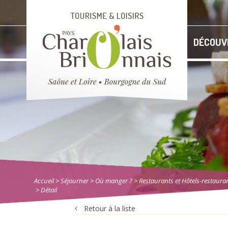
DÉCOUV
Accueil
> Séjourner
>
Où manger ?
>
Restaurants et Hôtels-restaura
> Détail
Retour à la liste