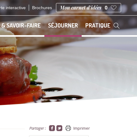
Mon carnet d'idées
0
te interactive
Brochures
 & SAVOIR-FAIRE
SÉJOURNER
PRATIQUE
Partager :
Imprimer