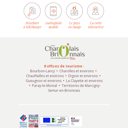
Brochure
Audioguide
Le pays
La carte
à télécharger
mobile
en image
interactive
8 offices de tourisme :
Bourbon-Lancy
Charolles et environs
Chauffailles et environs
Digoin et environs
Gueugnon et environs
La Clayette et environs
Paray-le-Monial
Territoires de Marcigny-
Semur-en-Brionnais