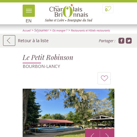
0
EN
> Séjourner
>
>
Accueil
Où manger ?
Restaurants et Hôtels-restaurants
> Détail
Retour à la liste
Partager :
Le Petit Robinson
BOURBON-LANCY
Ajouter
à
mon
carnet