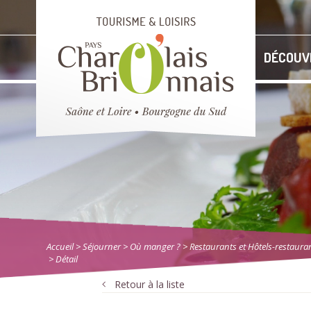
DÉCOUV
Accueil
> Séjourner
>
Où manger ?
>
Restaurants et Hôtels-restaura
> Détail
Retour à la liste