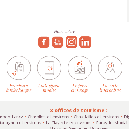
Nous suivre
Brochure
Audioguide
Le pays
La carte
à télécharger
mobile
en image
interactive
8 offices de tourisme :
rbon-Lancy
Charolles et environs
Chauffailles et environs
Di
ueugnon et environs
La Clayette et environs
Paray-le-Monial
Marcigny-Semur-en-Brionnais