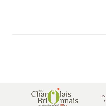
Bou
G