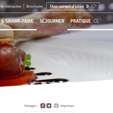
Mon carnet d'idées
0
te interactive
Brochures
 & SAVOIR-FAIRE
SÉJOURNER
PRATIQUE
Partager :
Imprimer