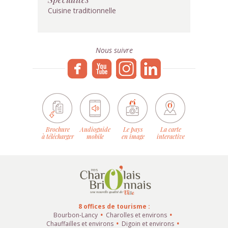
Cuisine traditionnelle
Nous suivre
Brochure
Audioguide
Le pays
La carte
à télécharger
mobile
en image
interactive
8 offices de tourisme :
Bourbon-Lancy
Charolles et environs
Chauffailles et environs
Digoin et environs