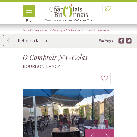
0
EN
> Séjourner
>
>
Accueil
Où manger ?
Restaurants et Hôtels-restaurants
> Détail
Retour à la liste
Partager :
O Comptoir N'y-Colas
BOURBON-LANCY
Ajouter
à
mon
carnet