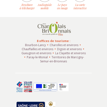
Brochure
Audioguide
Le pays
La carte
à télécharger
mobile
en image
interactive
8 offices de tourisme :
Bourbon-Lancy
Charolles et environs
Chauffailles et environs
Digoin et environs
Gueugnon et environs
La Clayette et environs
Paray-le-Monial
Territoires de Marcigny-
Semur-en-Brionnais