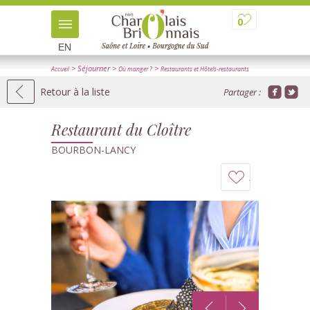
0
EN
> Séjourner
>
>
Accueil
Où manger ?
Restaurants et Hôtels-restaurants
> Détail
Retour à la liste
Partager :
Restaurant du Cloître
BOURBON-LANCY
Ajouter
à
mon
carnet