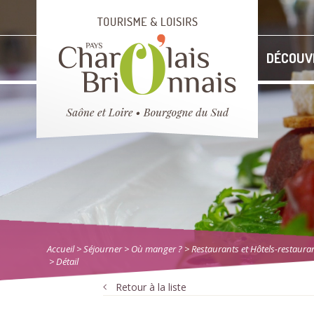
DÉCOUV
Accueil
> Séjourner
>
Où manger ?
>
Restaurants et Hôtels-restaura
> Détail
Retour à la liste