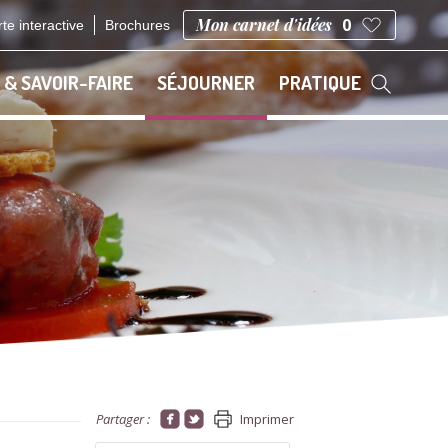
Mon carnet d'idées
0
te interactive
Brochures
 & SAVOIR-FAIRE
SÉJOURNER
PRATIQUE
Partager :
Imprimer