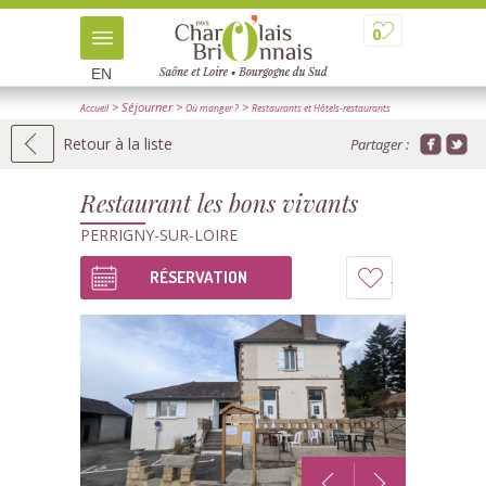
0
EN
> Séjourner
>
>
Accueil
Où manger ?
Restaurants et Hôtels-restaurants
> Détail
Retour à la liste
Partager :
Restaurant les bons vivants
PERRIGNY-SUR-LOIRE
RÉSERVATION
Ajouter
à
mon
carnet