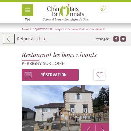
0
EN
> Séjourner
>
>
Accueil
Où manger ?
Restaurants et Hôtels-restaurants
> Détail
Retour à la liste
Partager :
Restaurant les bons vivants
PERRIGNY-SUR-LOIRE
RÉSERVATION
Ajouter
à
mon
carnet