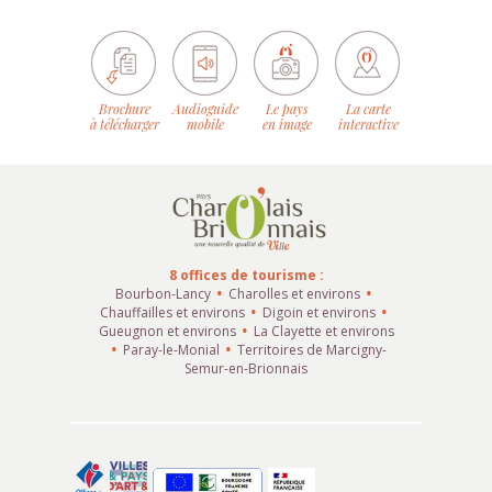
Brochure
Audioguide
Le pays
La carte
à télécharger
mobile
en image
interactive
8 offices de tourisme :
Bourbon-Lancy
Charolles et environs
Chauffailles et environs
Digoin et environs
Gueugnon et environs
La Clayette et environs
Paray-le-Monial
Territoires de Marcigny-
Semur-en-Brionnais