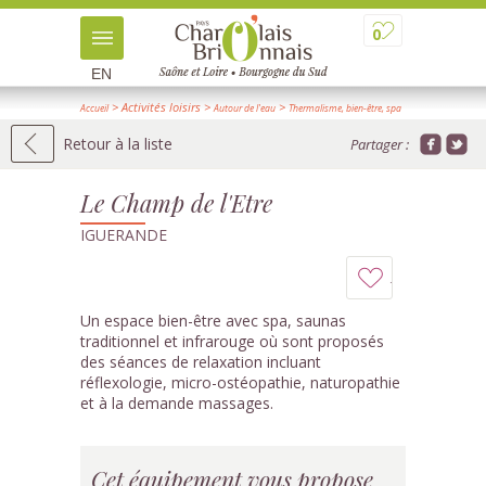
0
EN
> Activités loisirs
>
>
Accueil
Autour de l'eau
Thermalisme, bien-être, spa
> Détail
Retour à la liste
Partager :
Le Champ de l'Etre
IGUERANDE
Ajouter
à
Un espace bien-être avec spa, saunas
traditionnel et infrarouge où sont proposés
mon
des séances de relaxation incluant
réflexologie, micro-ostéopathie, naturopathie
carnet
et à la demande massages.
Cet équipement vous propose