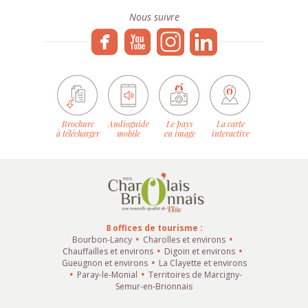
Nous suivre
Brochure
Audioguide
Le pays
La carte
à télécharger
mobile
en image
interactive
8 offices de tourisme :
Bourbon-Lancy
Charolles et environs
Chauffailles et environs
Digoin et environs
Gueugnon et environs
La Clayette et environs
Paray-le-Monial
Territoires de Marcigny-
Semur-en-Brionnais