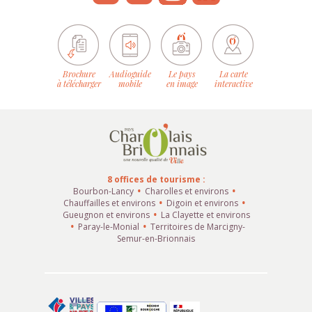
Brochure
Audioguide
Le pays
La carte
à télécharger
mobile
en image
interactive
8 offices de tourisme :
Bourbon-Lancy
Charolles et environs
Chauffailles et environs
Digoin et environs
Gueugnon et environs
La Clayette et environs
Paray-le-Monial
Territoires de Marcigny-
Semur-en-Brionnais