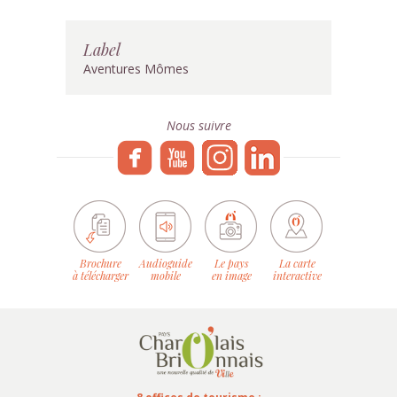
Label
Aventures Mômes
Nous suivre
Brochure
Audioguide
Le pays
La carte
à télécharger
mobile
en image
interactive