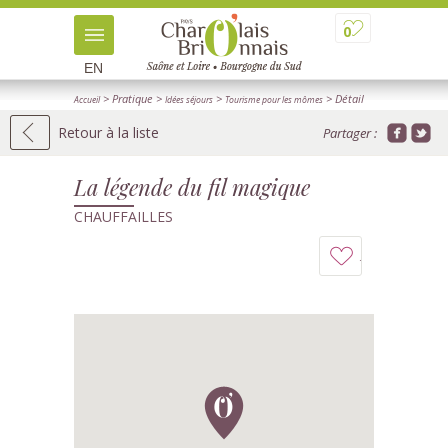
0
EN
> Pratique
>
>
> Détail
Accueil
Idées séjours
Tourisme pour les mômes
Retour à la liste
Partager :
La légende du fil magique
CHAUFFAILLES
Ajouter
à
mon
carnet