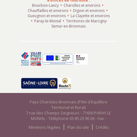
8 offices de tourisme :
Bourbon-Lancy
Charolles et environs
Chauffailles et environs
Digoin et environs
Gueugnon et environs
La Clayette et environs
Paray-le-Monial
Territoires de Marcigny-
Semur-en-Brionnais
Pays Charolais-Brionnais (Pôle d'Equilibre
Territorial et Rural)
7 rue des Champs Seigneurs - 71600 PARAY LE
MONIAL - Téléphone 03 85 25 96 36 - Fax -
Mentions légales
Plan du site
Crédits