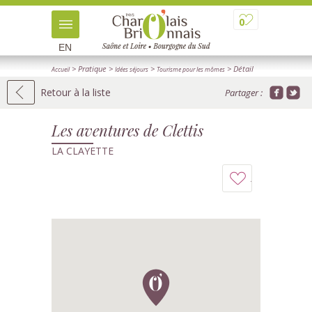
0
EN
> Pratique
>
>
> Détail
Accueil
Idées séjours
Tourisme pour les mômes
Retour à la liste
Partager :
Les aventures de Clettis
LA CLAYETTE
Ajouter
à
mon
carnet