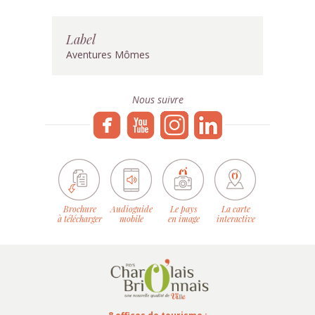
Label
Aventures Mômes
Nous suivre
Brochure
Audioguide
Le pays
La carte
à télécharger
mobile
en image
interactive