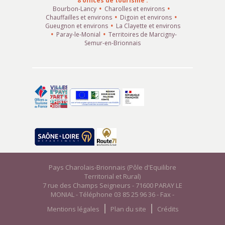
8 offices de tourisme :
Bourbon-Lancy
Charolles et environs
Chauffailles et environs
Digoin et environs
Gueugnon et environs
La Clayette et environs
Paray-le-Monial
Territoires de Marcigny-
Semur-en-Brionnais
Pays Charolais-Brionnais (Pôle d'Equilibre
Territorial et Rural)
7 rue des Champs Seigneurs - 71600 PARAY LE
MONIAL - Téléphone 03 85 25 96 36 - Fax -
Mentions légales
Plan du site
Crédits