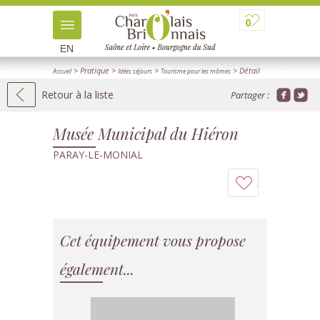
0
EN
> Pratique
>
>
> Détail
Accueil
Idées séjours
Tourisme pour les mômes
Retour à la liste
Partager :
Musée Municipal du Hiéron
PARAY-LE-MONIAL
Ajouter
à
Cet équipement vous propose
mon
carnet
également...