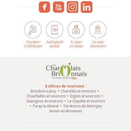
Brochure
Audioguide
Le pays
La carte
à télécharger
mobile
en image
interactive
8 offices de tourisme :
Bourbon-Lancy
Charolles et environs
Chauffailles et environs
Digoin et environs
Gueugnon et environs
La Clayette et environs
Paray-le-Monial
Territoires de Marcigny-
Semur-en-Brionnais