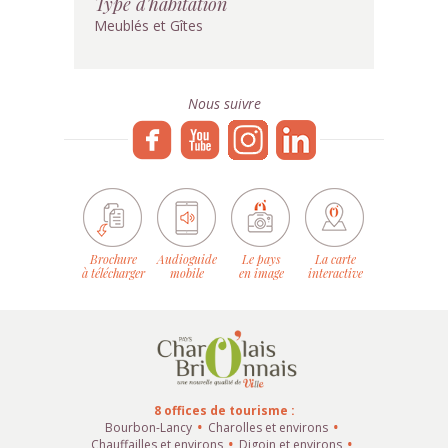
Type d'habitation
Meublés et Gîtes
Nous suivre
Brochure
Audioguide
Le pays
La carte
à télécharger
mobile
en image
interactive
8 offices de tourisme :
Bourbon-Lancy
Charolles et environs
Chauffailles et environs
Digoin et environs