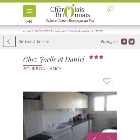
0
FR
> Séjourner
>
>
> Détail
Accueil
Où dormir ?
Gîtes et meublés
Retour à la liste
Partager :
Chez Joelle et Daniel
BOURBON-LANCY
Ajouter
à
mon
carnet