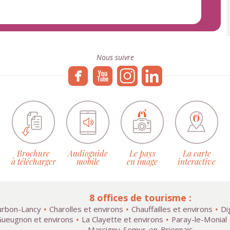
Nous suivre
Brochure
Audioguide
Le pays
La carte
à télécharger
mobile
en image
interactive
8 offices de tourisme :
rbon-Lancy
Charolles et environs
Chauffailles et environs
Di
ueugnon et environs
La Clayette et environs
Paray-le-Monial
Marcigny-Semur-en-Brionnais