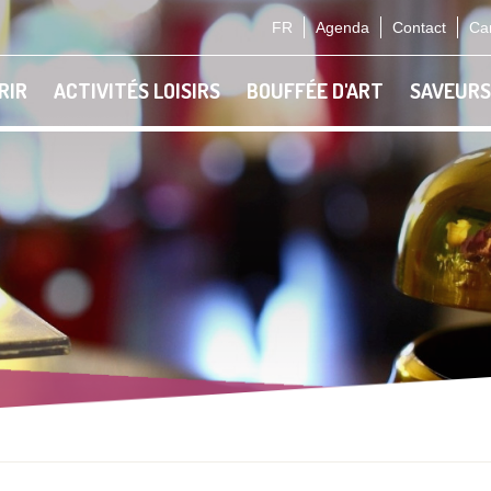
FR
Agenda
Contact
Car
RIR
ACTIVITÉS LOISIRS
BOUFFÉE D'ART
SAVEURS