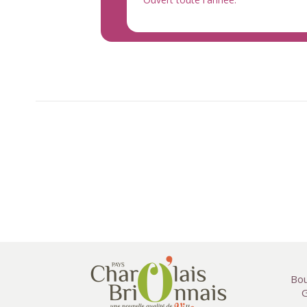
Bou
G