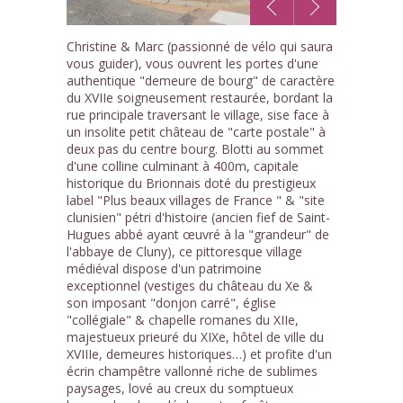
1
Christine & Marc (passionné de vélo qui saura
/10
vous guider), vous ouvrent les portes d'une
authentique "demeure de bourg" de caractère
du XVIIe soigneusement restaurée, bordant la
rue principale traversant le village, sise face à
un insolite petit château de "carte postale" à
deux pas du centre bourg. Blotti au sommet
d'une colline culminant à 400m, capitale
historique du Brionnais doté du prestigieux
label "Plus beaux villages de France " & "site
clunisien" pétri d'histoire (ancien fief de Saint-
Hugues abbé ayant œuvré à la "grandeur" de
l'abbaye de Cluny), ce pittoresque village
médiéval dispose d'un patrimoine
exceptionnel (vestiges du château du Xe &
son imposant "donjon carré", église
"collégiale" & chapelle romanes du XIIe,
majestueux prieuré du XIXe, hôtel de ville du
XVIIIe, demeures historiques…) et profite d'un
écrin champêtre vallonné riche de sublimes
paysages, lové au creux du somptueux