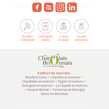
Brochure
Audioguide
Le pays
La carte
à télécharger
mobile
en image
interactive
8 offices de tourisme :
Bourbon-Lancy
Charolles et environs
Chauffailles et environs
Digoin et environs
Gueugnon et environs
La Clayette et environs
Paray-le-Monial
Territoires de Marcigny-
Semur-en-Brionnais