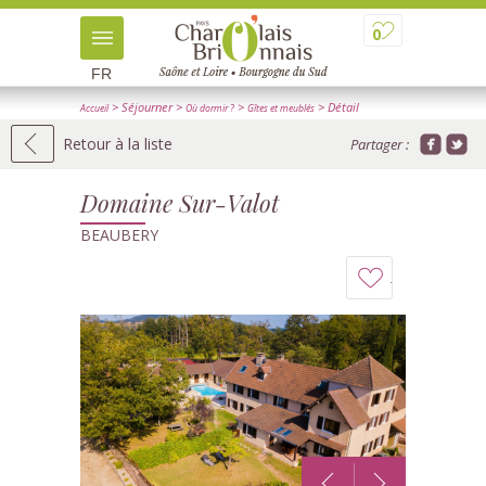
0
FR
> Séjourner
>
>
> Détail
Accueil
Où dormir ?
Gîtes et meublés
Retour à la liste
Partager :
Domaine Sur-Valot
BEAUBERY
Ajouter
à
mon
carnet