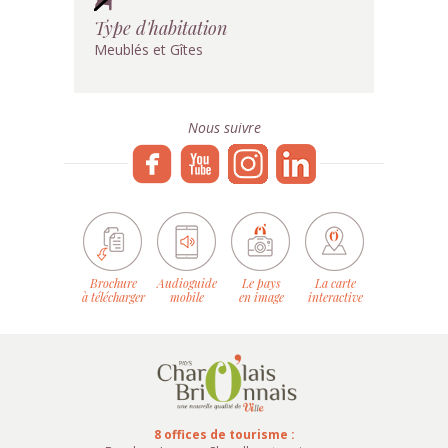
Type d'habitation
Meublés et Gîtes
Nous suivre
Brochure
Audioguide
Le pays
La carte
à télécharger
mobile
en image
interactive
8 offices de tourisme :