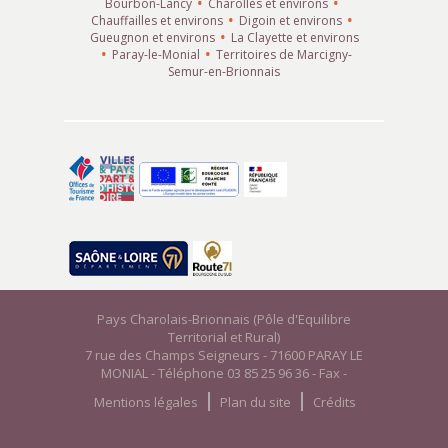
Bourbon-Lancy
Charolles et environs
Chauffailles et environs
Digoin et environs
Gueugnon et environs
La Clayette et environs
Paray-le-Monial
Territoires de Marcigny-
Semur-en-Brionnais
Pays Charolais-Brionnais (Pôle d'Equilibre
Territorial et Rural)
7 rue des Champs Seigneurs - 71600 PARAY LE
MONIAL - Téléphone 03 85 25 96 36 - Fax -
Mentions légales
Plan du site
Crédits