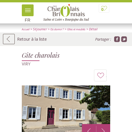
0
FR
> Séjourner
>
>
> Détail
Accueil
Où dormir ?
Gîtes et meublés
Retour à la liste
Partager :
Gite charolais
VIRY
Ajouter
à
mon
carnet