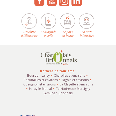
Brochure
Audioguide
Le pays
La carte
à télécharger
mobile
en image
interactive
8 offices de tourisme :
Bourbon-Lancy
Charolles et environs
Chauffailles et environs
Digoin et environs
Gueugnon et environs
La Clayette et environs
Paray-le-Monial
Territoires de Marcigny-
Semur-en-Brionnais