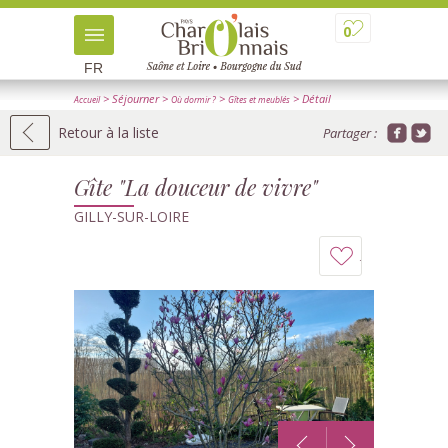
0
FR
> Séjourner
>
>
> Détail
Accueil
Où dormir ?
Gîtes et meublés
Retour à la liste
Partager :
Gîte "La douceur de vivre"
GILLY-SUR-LOIRE
Ajouter
à
mon
carnet