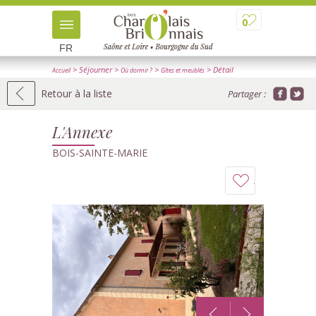
0
FR
> Séjourner
>
>
> Détail
Accueil
Où dormir ?
Gîtes et meublés
Retour à la liste
Partager :
L'Annexe
BOIS-SAINTE-MARIE
Ajouter
à
mon
carnet