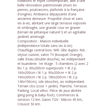
traditions et esprit contemporain, allié à une
belle rénovation patrimoniale (murs en
pierres, poutraisons, plafonds à la française
d'origine). Ambiance dépaysante d'une
ancienne demeure. Propriété close et sans
vis-à-vis, abritant une large terrasse exposée
et ombragée, une grande cour en gravier
(terrain de pétanque naturel !) et un agréable
jardinet aménagé.
Composition : Maison individuelle
(indépendance totale sans vis-à-vis).
Chauffage central bois. Wifi. Gîte duplex. Rdc :
séjour-cuisine, salon TV (bouquet Orange),
salle d'eau (double douche), wc indépendant
et buanderie. 1er étage : 5 chambres (2 avec 2
lits 1 p. 90x200cm superposés + lit 2 p.
160x200cm / lit 1 p. 90x200cm + lit 2 p.
160x200cm / lit 2 p. 180x200cm / lit 2 p.
140x190cm), sde (douche), wc indépendant.
Terrain clos (cour + jardin). Plancha. Terrasse.
Parking. Local vélos. Pièce de jeux abritée
(ping-pong & baby-foot). Commerces &
services 12 km. Gares TGV : Mâcon 45 km,
Creusot 50 km.