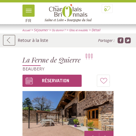
0
FR
> Séjourner
>
>
> Détail
Accueil
Où dormir ?
Gîtes et meublés
Retour à la liste
Partager :
La Ferme de Quierre
BEAUBERY
RÉSERVATION
Ajouter
à
mon
carnet