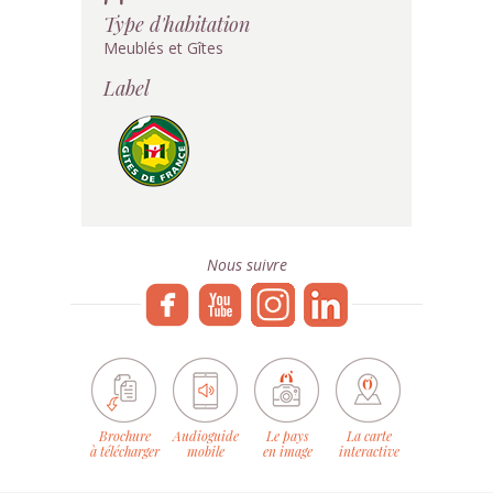
Type d'habitation
Meublés et Gîtes
Label
Nous suivre
Brochure
Audioguide
Le pays
La carte
à télécharger
mobile
en image
interactive