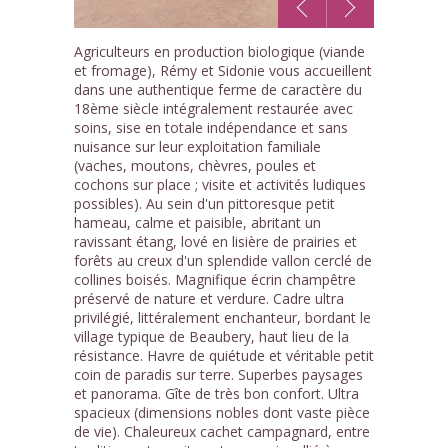
1
Agriculteurs en production biologique (viande
/10
et fromage), Rémy et Sidonie vous accueillent
dans une authentique ferme de caractère du
18ème siècle intégralement restaurée avec
soins, sise en totale indépendance et sans
nuisance sur leur exploitation familiale
(vaches, moutons, chèvres, poules et
cochons sur place ; visite et activités ludiques
possibles). Au sein d'un pittoresque petit
hameau, calme et paisible, abritant un
ravissant étang, lové en lisière de prairies et
forêts au creux d'un splendide vallon cerclé de
collines boisés. Magnifique écrin champêtre
préservé de nature et verdure. Cadre ultra
privilégié, littéralement enchanteur, bordant le
village typique de Beaubery, haut lieu de la
résistance. Havre de quiétude et véritable petit
coin de paradis sur terre. Superbes paysages
et panorama. Gîte de très bon confort. Ultra
spacieux (dimensions nobles dont vaste pièce
de vie). Chaleureux cachet campagnard, entre