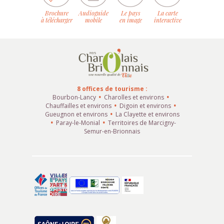
Brochure
Audioguide
Le pays
La carte
à télécharger
mobile
en image
interactive
8 offices de tourisme :
Bourbon-Lancy
Charolles et environs
Chauffailles et environs
Digoin et environs
Gueugnon et environs
La Clayette et environs
Paray-le-Monial
Territoires de Marcigny-
Semur-en-Brionnais