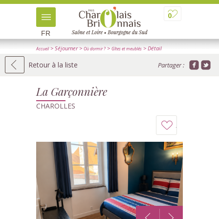
0
FR
> Séjourner
>
>
> Détail
Accueil
Où dormir ?
Gîtes et meublés
Retour à la liste
Partager :
La Garçonnière
CHAROLLES
Ajouter
à
mon
carnet