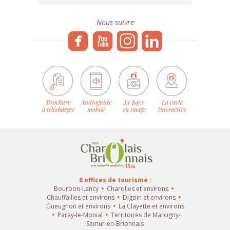
Nous suivre
Brochure
Audioguide
Le pays
La carte
à télécharger
mobile
en image
interactive
8 offices de tourisme :
Bourbon-Lancy
Charolles et environs
Chauffailles et environs
Digoin et environs
Gueugnon et environs
La Clayette et environs
Paray-le-Monial
Territoires de Marcigny-
Semur-en-Brionnais