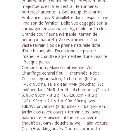
(manteaux de cheminée en pierres & marbre,
majestueux escalier central, ferronnerie,
portes, charpente…). Beaucoup de charme.
Ambiance cosy & douillette dans l'esprit d'une
"maison de famille". Belle vue dégagée sur la
campagne environnante. Agréable jardin clos.
Grande cour fleurie (véritable "terrain de
pétanque naturel"). Accès immédiat à un
vaste terrain clos de prairie naturelle doté
d'une balançoire. Exceptionnelle piscine
intérieure chauffée agrémentée d'une insolite
"fresque peinte".
Composition : Maison mitoyenne. Wifi.
Chauffage central fioul + cheminée. Rdc :
Cuisine-séjour, salon, 1 chambre (lit 2 p.
140x190cm), salle d'eau PMR (douche), Wc
indépendant PMR. 1er ét. : 4 chambres (2 lits 1
p. 90x190cm / lit 2 p. 160x200cm / lit 2 p.
140x190cm / 2 lits 1 p. 90x190cm) avec
sdb/Wc privatives (2 douches / 2 baignoires).
Jardin clos (avec cour) + terrain clos (avec
balançoire) + piscine intérieure couverte
chauffée (8x4m / douche & Wc) + abri voiture
(1 pl.) + parking privés. Toutes commodités