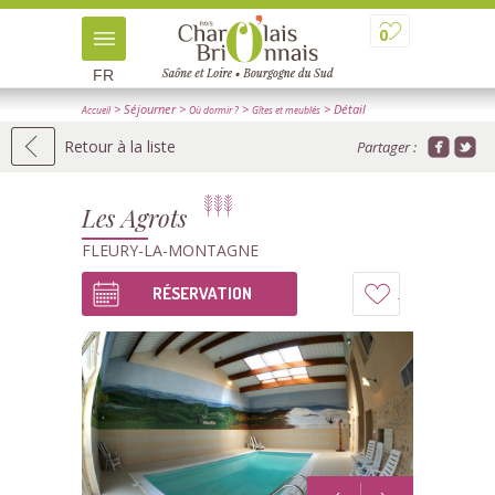
0
FR
> Séjourner
>
>
> Détail
Accueil
Où dormir ?
Gîtes et meublés
Retour à la liste
Partager :
Les Agrots
FLEURY-LA-MONTAGNE
RÉSERVATION
Ajouter
à
mon
carnet