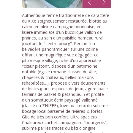
1
Authentique ferme traditionnelle de caractère
/9
du XIXe soigneusement restaurée, blottie au
calme en pleine campagne brionnaise, en
lisière immédiate d'un bucolique vallon de
prairies, au sein d'un paisible hameau rural
jouxtant le "centre bourg". Perché "en
belvédère panoramique" sur une colline
offrant une magnifique vue dégagée, ce
pittoresque village, riche d'un appréciable
"cœur piéton", dispose d'un patrimoine
notable (église romane classée du XIIe,
chapelles & châteaux, belles maisons
réhabilitées…), propose divers équipements
de loisirs (parc, espaces de jeux, agorespace,
terrains de basket & pétanque…) et profite
d'un somptueux écrin paysagé vallonné
(classé en ZNIEFF), lové au creux du sublime
bocage local parsemé de rivières & forêts.
Gîte de très bon confort. Ultra spacieux.
Chaleureux cachet campagnard "bourgeois",
sublimé par les traces du bâti d'origine