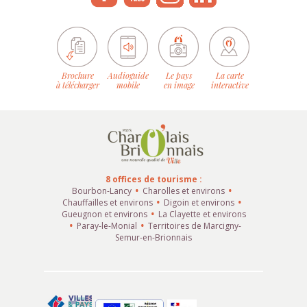
Brochure
Audioguide
Le pays
La carte
à télécharger
mobile
en image
interactive
8 offices de tourisme :
Bourbon-Lancy
Charolles et environs
Chauffailles et environs
Digoin et environs
Gueugnon et environs
La Clayette et environs
Paray-le-Monial
Territoires de Marcigny-
Semur-en-Brionnais