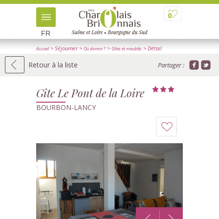
0
FR
> Séjourner
>
>
> Détail
Accueil
Où dormir ?
Gîtes et meublés
Retour à la liste
Partager :
Gîte Le Pont de la Loire
BOURBON-LANCY
Ajouter
à
mon
carnet