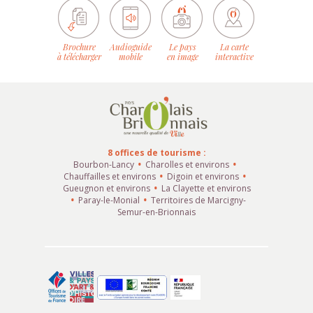
Brochure
Audioguide
Le pays
La carte
à télécharger
mobile
en image
interactive
8 offices de tourisme :
Bourbon-Lancy
Charolles et environs
Chauffailles et environs
Digoin et environs
Gueugnon et environs
La Clayette et environs
Paray-le-Monial
Territoires de Marcigny-
Semur-en-Brionnais