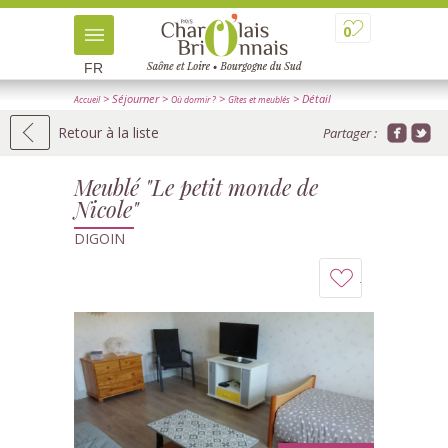
0
FR
> Séjourner
>
>
> Détail
Accueil
Où dormir ?
Gîtes et meublés
Retour à la liste
Partager :
Meublé "Le petit monde de
Nicole"
DIGOIN
Ajouter
à
mon
carnet