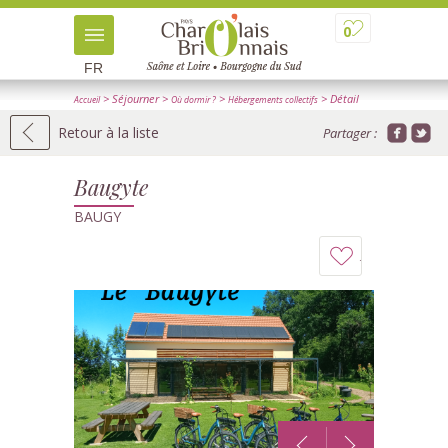
0
FR
> Séjourner
>
>
> Détail
Accueil
Où dormir ?
Hébergements collectifs
Retour à la liste
Partager :
Baugyte
BAUGY
Ajouter
à
mon
carnet