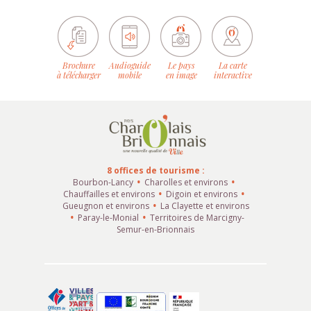
Brochure
Audioguide
Le pays
La carte
à télécharger
mobile
en image
interactive
8 offices de tourisme :
Bourbon-Lancy
Charolles et environs
Chauffailles et environs
Digoin et environs
Gueugnon et environs
La Clayette et environs
Paray-le-Monial
Territoires de Marcigny-
Semur-en-Brionnais