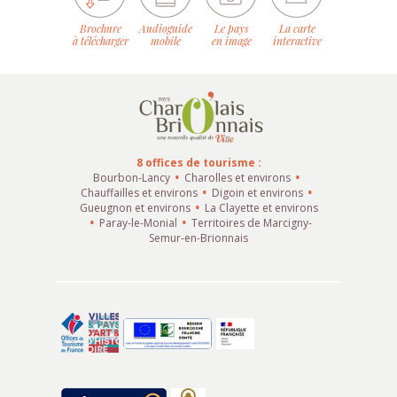
Brochure
Audioguide
Le pays
La carte
à télécharger
mobile
en image
interactive
8 offices de tourisme :
Bourbon-Lancy
Charolles et environs
Chauffailles et environs
Digoin et environs
Gueugnon et environs
La Clayette et environs
Paray-le-Monial
Territoires de Marcigny-
Semur-en-Brionnais