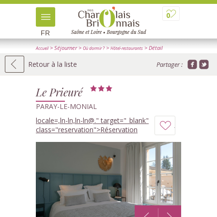
0
FR
> Séjourner
>
>
> Détail
Accueil
Où dormir ?
Hôtel-restaurants
Retour à la liste
Partager :
Le Prieuré
PARAY-LE-MONIAL
locale=,ln-ln,ln-ln
@.
" target="_blank"
Ajouter
class="reservation">Réservation
à
mon
carnet