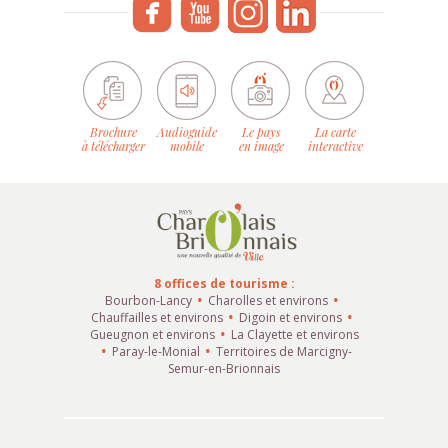
Brochure
Audioguide
Le pays
La carte
à télécharger
mobile
en image
interactive
8 offices de tourisme :
Bourbon-Lancy
Charolles et environs
Chauffailles et environs
Digoin et environs
Gueugnon et environs
La Clayette et environs
Paray-le-Monial
Territoires de Marcigny-
Semur-en-Brionnais