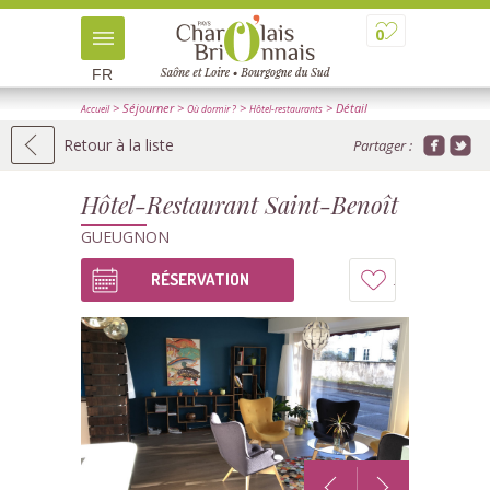
0
FR
> Séjourner
>
>
> Détail
Accueil
Où dormir ?
Hôtel-restaurants
Retour à la liste
Partager :
Hôtel-Restaurant Saint-Benoît
GUEUGNON
RÉSERVATION
Ajouter
à
mon
carnet