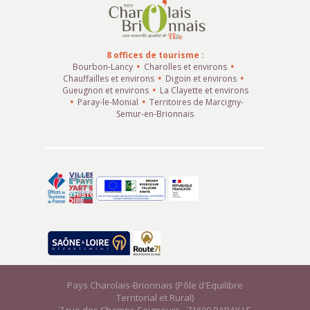
8 offices de tourisme :
Bourbon-Lancy
Charolles et environs
Chauffailles et environs
Digoin et environs
Gueugnon et environs
La Clayette et environs
Paray-le-Monial
Territoires de Marcigny-
Semur-en-Brionnais
Pays Charolais-Brionnais (Pôle d'Equilibre
Territorial et Rural)
7 rue des Champs Seigneurs - 71600 PARAY LE