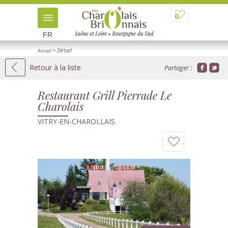
0
FR
> Détail
Accueil
Retour à la liste
Partager :
Restaurant Grill Pierrade Le
Charolais
VITRY-EN-CHAROLLAIS
Ajouter
à
mon
carnet