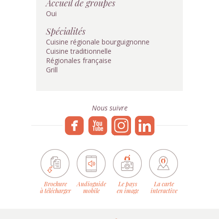
Accueil de groupes
Oui
Spécialités
Cuisine régionale bourguignonne
Cuisine traditionnelle
Régionales française
Grill
Nous suivre
Brochure
Audioguide
Le pays
La carte
à télécharger
mobile
en image
interactive