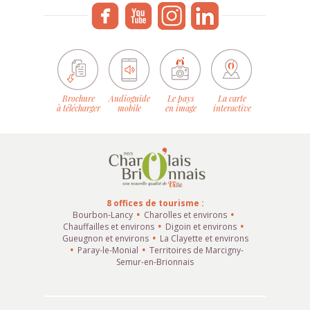
Brochure
Audioguide
Le pays
La carte
à télécharger
mobile
en image
interactive
8 offices de tourisme :
Bourbon-Lancy
Charolles et environs
Chauffailles et environs
Digoin et environs
Gueugnon et environs
La Clayette et environs
Paray-le-Monial
Territoires de Marcigny-
Semur-en-Brionnais