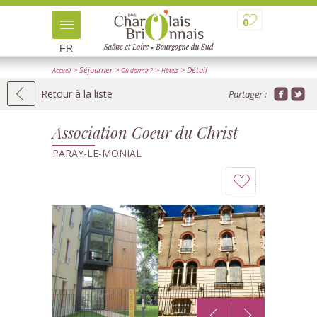
0
FR
> Séjourner
>
>
> Détail
Accueil
Où dormir ?
Hôtels
Retour à la liste
Partager :
Association Coeur du Christ
PARAY-LE-MONIAL
Ajouter
à
mon
carnet