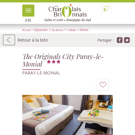
0
FR
> Séjourner
>
>
> Détail
Accueil
Où dormir ?
Hôtels
Retour à la liste
Partager :
The Originals City Paray-le-
Monial
PARAY-LE-MONIAL
Ajouter
à
mon
carnet