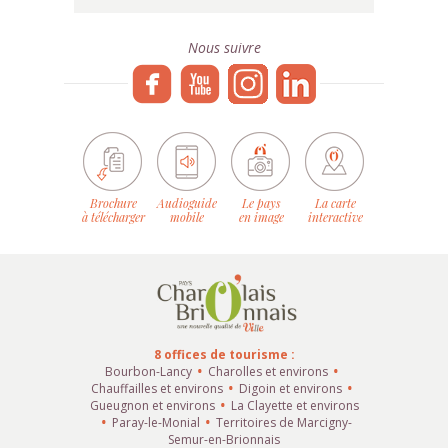
Nous suivre
Brochure
Audioguide
Le pays
La carte
à télécharger
mobile
en image
interactive
8 offices de tourisme :
Bourbon-Lancy
Charolles et environs
Chauffailles et environs
Digoin et environs
Gueugnon et environs
La Clayette et environs
Paray-le-Monial
Territoires de Marcigny-
Semur-en-Brionnais