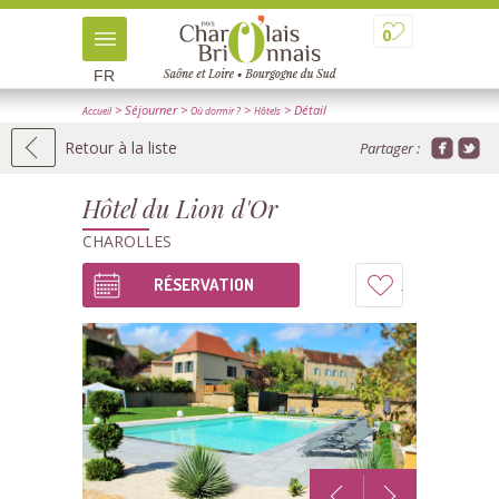
0
FR
> Séjourner
>
>
> Détail
Accueil
Où dormir ?
Hôtels
Retour à la liste
Partager :
Hôtel du Lion d'Or
CHAROLLES
RÉSERVATION
Ajouter
à
mon
carnet