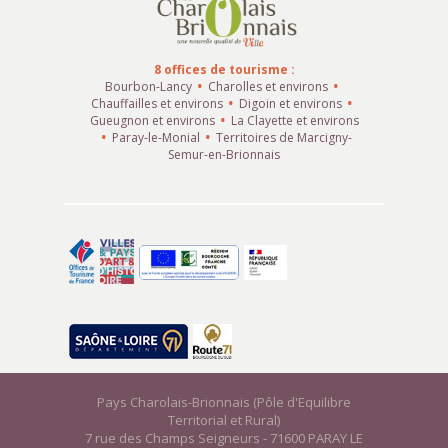
8 offices de tourisme :
Bourbon-Lancy
Charolles et environs
Chauffailles et environs
Digoin et environs
Gueugnon et environs
La Clayette et environs
Paray-le-Monial
Territoires de Marcigny-
Semur-en-Brionnais
Pays Charolais-Brionnais (Pôle d'Equilibre
Territorial et Rural)
7 rue des Champs Seigneurs - 71600 PARAY LE