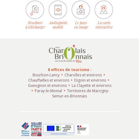
Brochure
Audioguide
Le pays
La carte
à télécharger
mobile
en image
interactive
8 offices de tourisme :
Bourbon-Lancy
Charolles et environs
Chauffailles et environs
Digoin et environs
Gueugnon et environs
La Clayette et environs
Paray-le-Monial
Territoires de Marcigny-
Semur-en-Brionnais