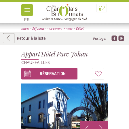
0
FR
> Séjourner
>
>
> Détail
Accueil
Où dormir ?
Hôtels
Retour à la liste
Partager :
Appart'Hôtel Parc Johan
CHAUFFAILLES
RÉSERVATION
Ajouter
à
mon
carnet